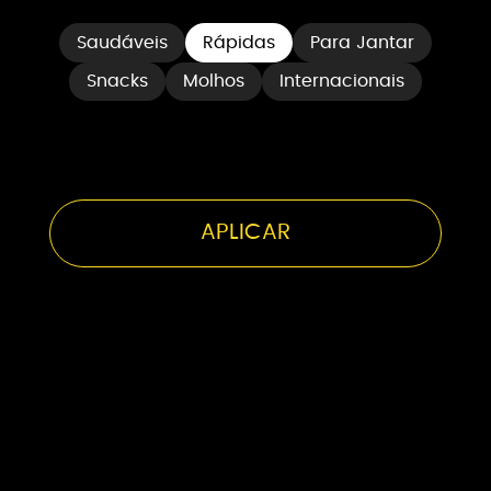
Saudáveis
Rápidas
Para Jantar
Snacks
Molhos
Internacionais
Bife à Parisiense
20 minutos
2 Pessoas
APLICAR