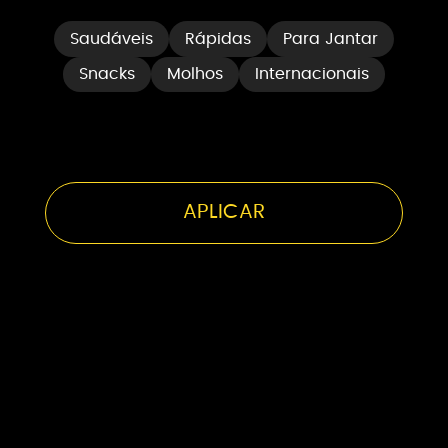
Saudáveis
Rápidas
Para Jantar
Snacks
Molhos
Internacionais
Salada de melancia
com rúcula
20 minutos
2 Pessoas
APLICAR