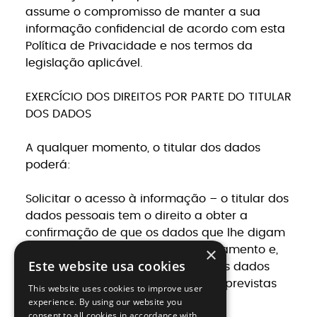
assume o compromisso de manter a sua
informação confidencial de acordo com esta
Política de Privacidade e nos termos da
legislação aplicável.
EXERCÍCIO DOS DIREITOS POR PARTE DO TITULAR
DOS DADOS
A qualquer momento, o titular dos dados
poderá:
Solicitar o acesso à informação – o titular dos
dados pessoais tem o direito a obter a
confirmação de que os dados que lhe digam
×
respeito são ou não objeto de tratamento e,
Este website usa cookies
quando for o caso, aceder aos seus dados
pessoais e aceder às informações previstas
This website uses cookies to improve user
na lei.
experience. By using our website you
consent to all cookies in accordance with