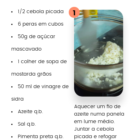
1/2 cebola picada
1
6 peras em cubos
50g de açúcar
mascavado
1 colher de sopa de
mostarda grãos
50 ml de vinagre de
sidra
Aquecer um fio de
Azeite q.b.
azeite numa panela
em lume médio.
Sal q.b.
Juntar a cebola
Pimenta preta q.b.
picada e refogar