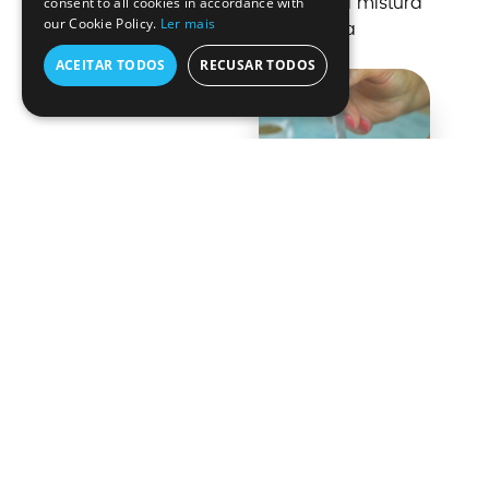
consent to all cookies in accordance with
líquido e a mistura
our Cookie Policy.
Ler mais
começar a
borbulhar.
ACEITAR TODOS
RECUSAR TODOS
4
Acrescentar a
mostarda e
temperar com sal e
pimenta-preta a