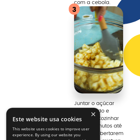
com a cebola.
3
Juntar o açúcar
mascavado e
×
Este website usa cookies
misturar. Cozinhar
alguns minutos até
This website uses cookies to improve user
as peras libertarem
experience. By using our website you