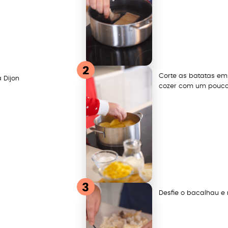
2
Corte as batatas em 
 Dijon
cozer com um pouco 
3
Desfie o bacalhau e