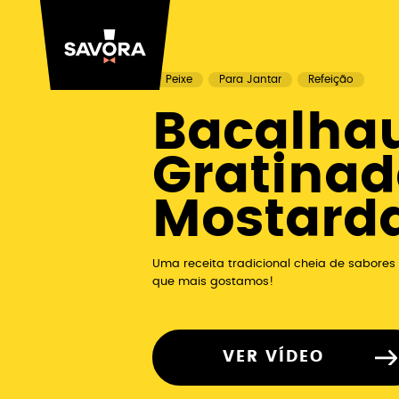
Peixe
Para Jantar
Refeição
Bacalha
Gratina
Mostard
Uma receita tradicional cheia de sabore
que mais gostamos!
VER VÍDEO