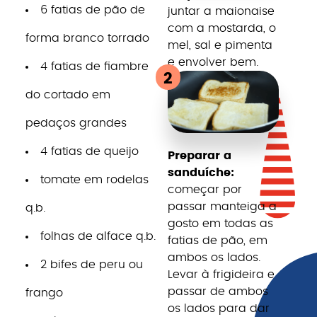
6 fatias de pão de
juntar a maionaise
com a mostarda, o
forma branco torrado
mel, sal e pimenta
e envolver bem.
4 fatias de fiambre
2
do cortado em
pedaços grandes
4 fatias de queijo
Preparar a
sanduíche:
tomate em rodelas
começar por
passar manteiga a
q.b.
gosto em todas as
folhas de alface q.b.
fatias de pão, em
ambos os lados.
2 bifes de peru ou
Levar à frigideira e
passar de ambos
frango
os lados para dar