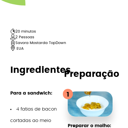
20 minutos
2
Pessoas
Savora Mostarda TopDown
EUA
Ingredientes
Preparação
Para a sandwich:
1
4 fatias de bacon
cortadas ao meio
Preparar o molho: