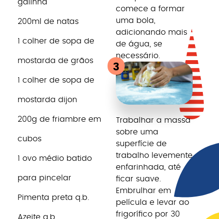
galinha
comece a formar
uma bola,
200ml de natas
adicionando mais
1 colher de sopa de
de água, se
necessário.
mostarda de grãos
3
1 colher de sopa de
mostarda dijon
200g de friambre em
Trabalhar a massa
sobre uma
cubos
superfície de
trabalho levemente
1 ovo médio batido
enfarinhada, até
para pincelar
ficar suave.
Embrulhar em
Pimenta preta q.b.
película e levar ao
frigorífico por 30
Azeite q.b.